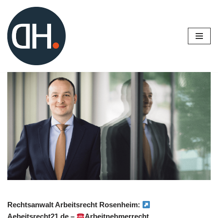
Zum
Inhalt
springen
Rechtsanwalt Arbeitsrecht Rosenheim:
Aebeitsrecht21.de –
Arbeitnehmerrecht,